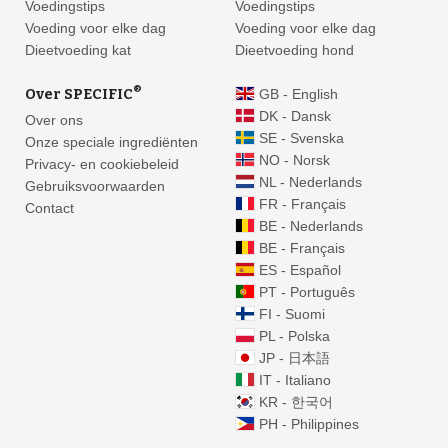
Voedingstips
Voedingstips
Voeding voor elke dag
Voeding voor elke dag
Dieetvoeding kat
Dieetvoeding hond
®
Over SPECIFIC
GB - English
DK - Dansk
Over ons
SE - Svenska
Onze speciale ingrediënten
NO - Norsk
Privacy- en cookiebeleid
NL - Nederlands
Gebruiksvoorwaarden
FR - Français
Contact
BE - Nederlands
BE - Français
ES - Español
PT - Português
FI - Suomi
PL - Polska
JP - 日本語
IT - Italiano
KR - 한국어
PH - Philippines