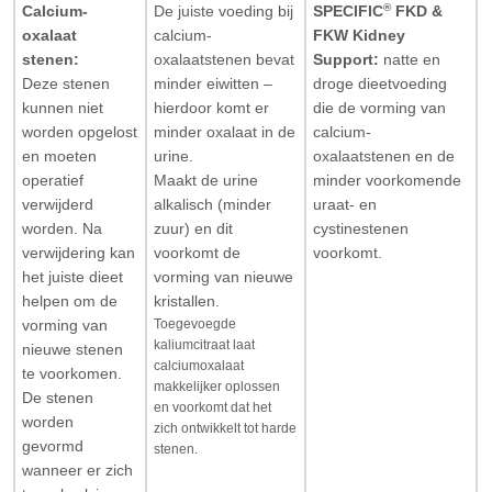
®
Calcium-
De juiste voeding bij
SPECIFIC
FKD &
oxalaat
calcium-
FKW Kidney
stenen:
oxalaatstenen bevat
Support:
natte en
Deze stenen
minder eiwitten –
droge dieetvoeding
kunnen niet
hierdoor komt er
die de vorming van
worden opgelost
minder oxalaat in de
calcium-
en moeten
urine.
oxalaatstenen en de
operatief
Maakt de urine
minder voorkomende
verwijderd
alkalisch (minder
uraat- en
worden. Na
zuur) en dit
cystinestenen
verwijdering kan
voorkomt de
voorkomt.
het juiste dieet
vorming van nieuwe
helpen om de
kristallen.
Toegevoegde
vorming van
kaliumcitraat laat
nieuwe stenen
calciumoxalaat
te voorkomen.
makkelijker oplossen
De stenen
en voorkomt dat het
worden
zich ontwikkelt tot harde
gevormd
stenen.
wanneer er zich