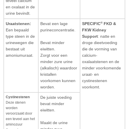
teveel calcium
en oxalaat in de
urine bevindt.
®
Uraatstenen:
Bevat een lage
SPECIFIC
FKD &
Een bepaald
purineconcentratie.
FKW Kidney
type steen in de
Support
: natte en
urinewegen die
droge dieetvoeding
Bevat minder
bestaat uit
die de vorming van
eiwitten.
amoniumuraat.
calcium-
Zorgt voor een
oxalaatstenen en de
minder zure urine
minder voorkomende
(alkalisch) waardoor
uraat- en
kristallen
cystinestenen
voorkomen kunnen
voorkomt.
worden.
Cystinestenen
De juiste voeding
Deze stenen
bevat minder
worden
eiwitten.
veroorzaakt door
een teveel aan het
Maakt de urine
aminozuur