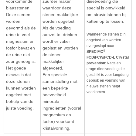
voorkomende
zuurder maken
dieetvoeding die
blaasstenen.
waardoor deze
special is ontwikkeld
Deze stenen
stenen makkelijker
om struvietstenen bij
worden
worden opgelost.
katten op te lossen.
gevormd als de
Als de voeding
Wanneer de stenen zijn
urine te veel
aanzet tot drinken
opgelost kan worden
magnesium en
wordt er vaker
overgestapt naar:
fosfor bevat en
geplast en worden
®
SPECIFIC
de urine niet
de stenen
FCD/FCW/FCD-L Crystal
zuur genoeg is.
makkelijker
prevention
: Natte en
Het goede
afgevoerd.
droge dieetvoeding die
nieuws is dat
Een speciale
geschikt is voor langdurig
gebruik en vorming van
deze stenen
samenstelling met
nieuwe stenen helpt
kunnen worden
een beperkte
voorkomen.
opgelost met
hoeveelheid
behulp van de
minerale
juiste voeding.
ingrediënten (vooral
magnesium en
fosfor) voorkomt
kristalvorming.