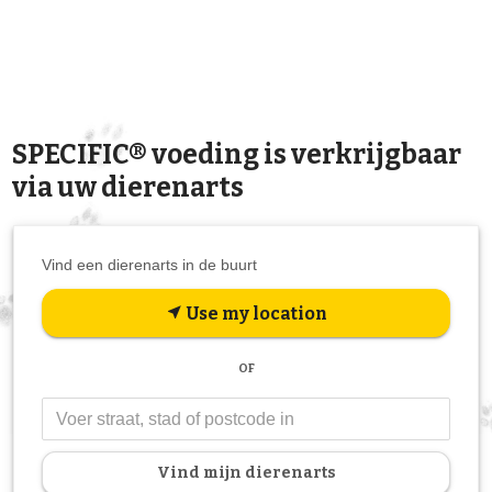
SPECIFIC® voeding is verkrijgbaar
via uw dierenarts
Vind een dierenarts in de buurt
Use my location
near_me
OF
Vind mijn dierenarts