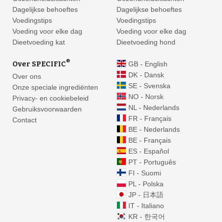
Dagelijkse behoeftes
Dagelijkse behoeftes
Voedingstips
Voedingstips
Voeding voor elke dag
Voeding voor elke dag
Dieetvoeding kat
Dieetvoeding hond
®
Over SPECIFIC
GB - English
DK - Dansk
Over ons
SE - Svenska
Onze speciale ingrediënten
NO - Norsk
Privacy- en cookiebeleid
NL - Nederlands
Gebruiksvoorwaarden
FR - Français
Contact
BE - Nederlands
BE - Français
ES - Español
PT - Português
FI - Suomi
PL - Polska
JP - 日本語
IT - Italiano
KR - 한국어