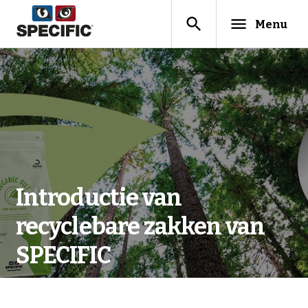
search
menu
Menu
Introductie van
recyclebare zakken van
SPECIFIC