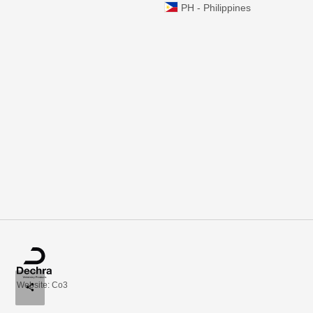
PH - Philippines
Website: Co3
share