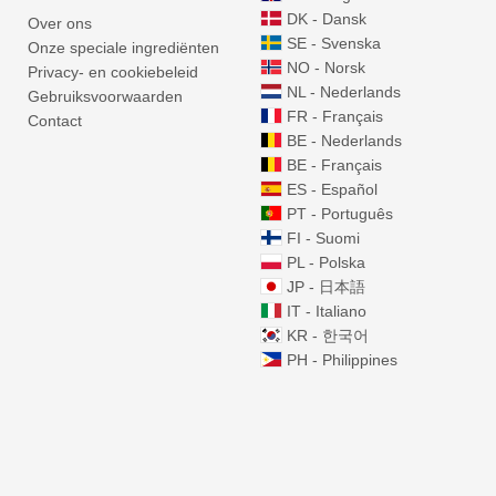
DK - Dansk
Over ons
SE - Svenska
Onze speciale ingrediënten
NO - Norsk
Privacy- en cookiebeleid
NL - Nederlands
Gebruiksvoorwaarden
FR - Français
Contact
BE - Nederlands
BE - Français
ES - Español
PT - Português
FI - Suomi
PL - Polska
JP - 日本語
IT - Italiano
KR - 한국어
PH - Philippines