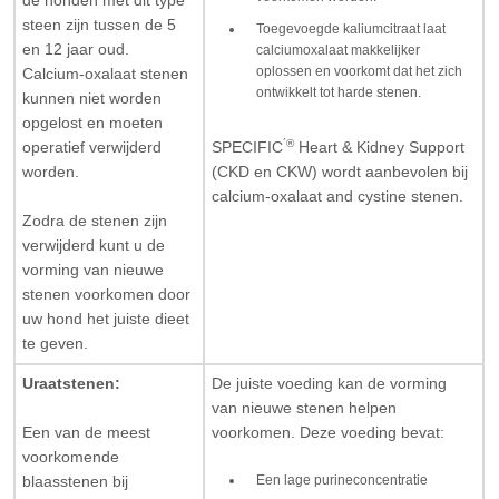
de honden met dit type
steen zijn tussen de 5
Toegevoegde kaliumcitraat laat
en 12 jaar oud.
calciumoxalaat makkelijker
oplossen en voorkomt dat het zich
Calcium-oxalaat stenen
ontwikkelt tot harde stenen.
kunnen niet worden
opgelost en moeten
´®
SPECIFIC
Heart & Kidney Support
operatief verwijderd
(CKD en CKW) wordt aanbevolen bij
worden.
calcium-oxalaat and cystine stenen.
Zodra de stenen zijn
verwijderd kunt u de
vorming van nieuwe
stenen voorkomen door
uw hond het juiste dieet
te geven.
Uraatstenen:
De juiste voeding kan de vorming
van nieuwe stenen helpen
Een van de meest
voorkomen. Deze voeding bevat:
voorkomende
Een lage purineconcentratie
blaasstenen bij