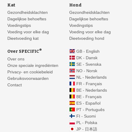
Kat
Hond
Gezondheidsklachten
Gezondheidsklachten
Dagelijkse behoeftes
Dagelijkse behoeftes
Voedingstips
Voedingstips
Voeding voor elke dag
Voeding voor elke dag
Dieetvoeding kat
Dieetvoeding hond
®
Over SPECIFIC
GB - English
DK - Dansk
Over ons
SE - Svenska
Onze speciale ingrediënten
NO - Norsk
Privacy- en cookiebeleid
NL - Nederlands
Gebruiksvoorwaarden
FR - Français
Contact
BE - Nederlands
BE - Français
ES - Español
PT - Português
FI - Suomi
PL - Polska
JP - 日本語