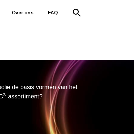
search
Over ons
FAQ
solie de basis vormen van het
®
IC
assortiment?