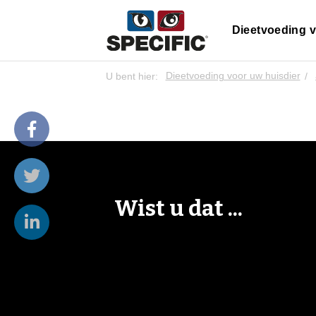
Dieetvoeding v
U bent hier:
Dieetvoeding voor uw huisdier
Wist u dat ...