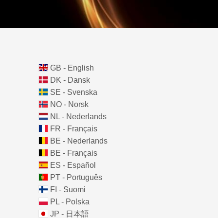
GB - English
DK - Dansk
SE - Svenska
NO - Norsk
NL - Nederlands
FR - Français
BE - Nederlands
BE - Français
ES - Español
PT - Português
FI - Suomi
PL - Polska
JP - 日本語