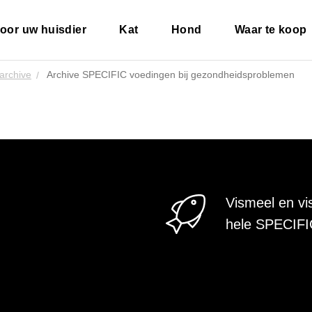
oor uw huisdier
Kat
Hond
Waar te koop
archive
Archive SPECIFIC voedingen bij gezondheidsproblemen
Vismeel en vi
hele SPECIF