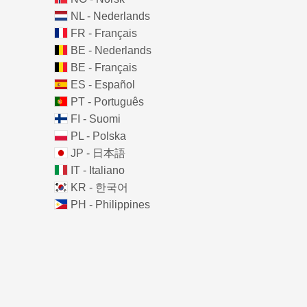
NL - Nederlands
FR - Français
BE - Nederlands
BE - Français
ES - Español
PT - Português
FI - Suomi
PL - Polska
JP - 日本語
IT - Italiano
KR - 한국어
PH - Philippines