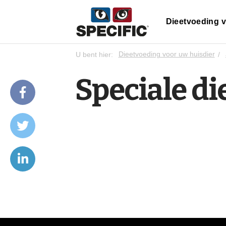
Dieetvoeding v
U bent hier:
Dieetvoeding voor uw huisdier
Speciale d