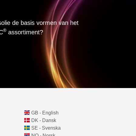
solie de basis vormen van het
®
IC
assortiment?
GB - English
DK - Dansk
SE - Svenska
NO - Norsk