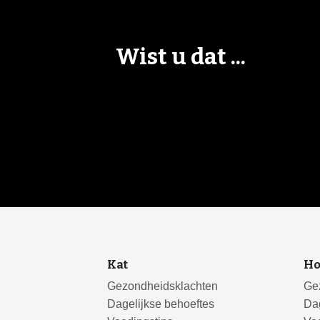
Wist u dat ...
Kat
H
Gezondheidsklachten
Ge
Dagelijkse behoeftes
Dag