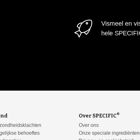
Vismeel en vi
hele SPECIF
®
ond
Over SPECIFIC
zondheidsklachten
Over ons
elijkse behoeftes
Onze speciale ingrediënten