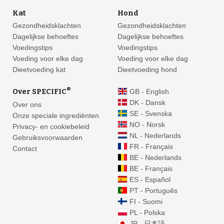
Kat
Hond
Gezondheidsklachten
Gezondheidsklachten
Dagelijkse behoeftes
Dagelijkse behoeftes
Voedingstips
Voedingstips
Voeding voor elke dag
Voeding voor elke dag
Dieetvoeding kat
Dieetvoeding hond
®
Over SPECIFIC
GB - English
DK - Dansk
Over ons
SE - Svenska
Onze speciale ingrediënten
NO - Norsk
Privacy- en cookiebeleid
NL - Nederlands
Gebruiksvoorwaarden
FR - Français
Contact
BE - Nederlands
BE - Français
ES - Español
PT - Português
FI - Suomi
PL - Polska
JP - 日本語