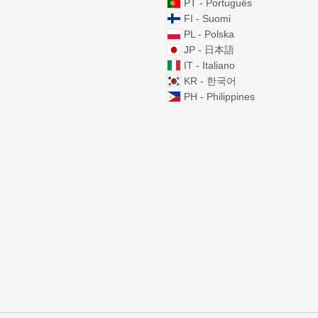
PT - Português
FI - Suomi
PL - Polska
JP - 日本語
IT - Italiano
KR - 한국어
PH - Philippines