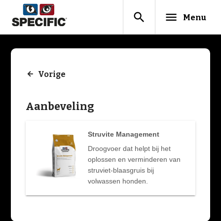
search
menu
Menu
Vorige
Aanbeveling
Struvite Management
Droogvoer dat helpt bij het
oplossen en verminderen van
struviet-blaasgruis bij
volwassen honden.