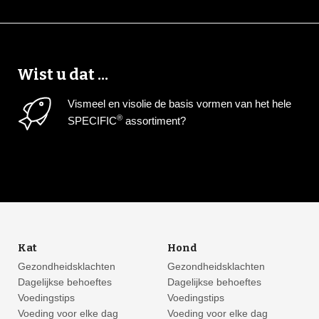
Wist u dat ...
Vismeel en visolie de basis vormen van het hele
®
SPECIFIC
assortiment?
Kat
Hond
Gezondheidsklachten
Gezondheidsklachten
Dagelijkse behoeftes
Dagelijkse behoeftes
Voedingstips
Voedingstips
Voeding voor elke dag
Voeding voor elke dag