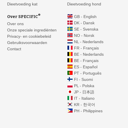
Dieetvoeding kat
Dieetvoeding hond
®
Over SPECIFIC
GB - English
DK - Dansk
Over ons
SE - Svenska
Onze speciale ingrediënten
NO - Norsk
Privacy- en cookiebeleid
NL - Nederlands
Gebruiksvoorwaarden
FR - Français
Contact
BE - Nederlands
BE - Français
ES - Español
PT - Português
FI - Suomi
PL - Polska
JP - 日本語
IT - Italiano
KR - 한국어
PH - Philippines