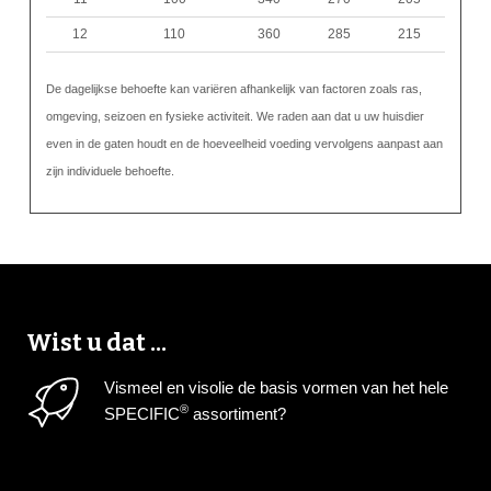
12
110
360
285
215
De dagelijkse behoefte kan variëren afhankelijk van factoren zoals ras,
omgeving, seizoen en fysieke activiteit. We raden aan dat u uw huisdier
even in de gaten houdt en de hoeveelheid voeding vervolgens aanpast aan
zijn individuele behoefte.
Wist u dat ...
Vismeel en visolie de basis vormen van het hele
®
SPECIFIC
assortiment?