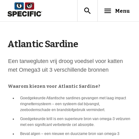
search
menu
Menu
Atlantic Sardine
Een tarwegluten vrij droog voedsel voor katten
met Omega3 uit 3 verschillende bronnen
Waarom kiezen voor Atlantic Sardine?
Goedgekeurde Atlantische sardines gevangen met laag impact
ringnettensysteem – een systeem dat bijvangst,
zeebodemschade en brandstofgebruik vermindert.
Goedgekeurde krill is een superieure bron van omega-3 vetzuren
met een significant verbeterde cel absorptie.
Bevat algen – een nieuwe en duurzame bron van omega-3