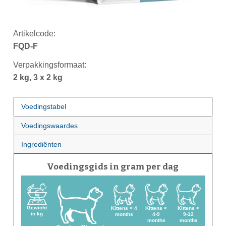
Artikelcode:
FQD-F
Verpakkingsformaat:
2 kg, 3 x 2 kg
Voedingstabel
Voedingswaardes
Ingrediënten
Voedingsgids in gram per dag
Gewicht
Kittens < 4
Kittens <
Kittens <
in kg
months
4-9
9-12
months
months