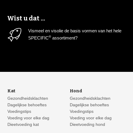
Wist u dat ...
Vismeel en visolie de basis vormen van het hele
®
SPECIFIC
assortiment?
Kat
Hond
Gezondheidsklachten
Gezondheidsklachten
Dagelijkse behoeftes
Dagelijkse behoeftes
Voedingstips
Voedingstips
Voeding voor elke dag
Voeding voor elke dag
Dieetvoeding kat
Dieetvoeding hond