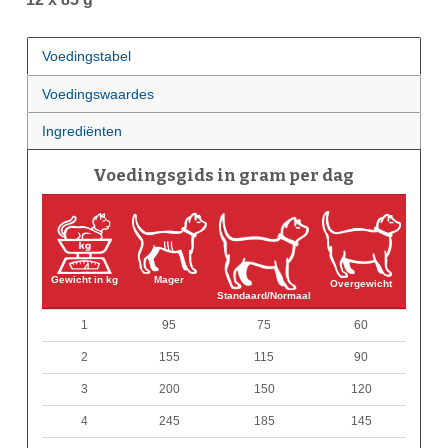
Voedingstabel
Voedingswaardes
Ingrediënten
Voedingsgids in gram per dag
Gewicht in kg
Mager
Overgewicht
Standaard/Normaal
1
95
75
60
2
155
115
90
3
200
150
120
4
245
185
145