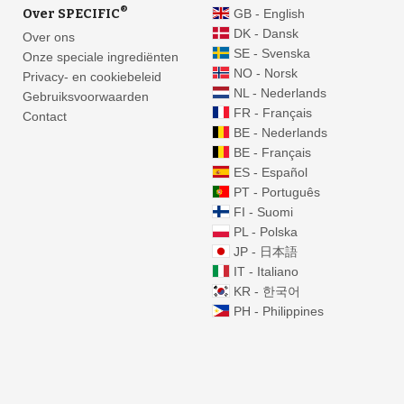
®
Over SPECIFIC
GB - English
DK - Dansk
Over ons
SE - Svenska
Onze speciale ingrediënten
NO - Norsk
Privacy- en cookiebeleid
NL - Nederlands
Gebruiksvoorwaarden
FR - Français
Contact
BE - Nederlands
BE - Français
ES - Español
PT - Português
FI - Suomi
PL - Polska
JP - 日本語
IT - Italiano
KR - 한국어
PH - Philippines