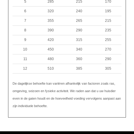
5
285
215
170
6
320
240
195
7
355
265
215
8
390
290
235
9
420
315
255
10
450
340
270
11
480
360
290
12
510
385
305
De dagelijkse behoefte kan variëren afhankelijk van factoren zoals ras,
omgeving, seizoen en fysieke activiteit. We raden aan dat u uw huisdier
even in de gaten houdt en de hoeveelheid voeding vervolgens aanpast aan
zijn individuele behoefte.